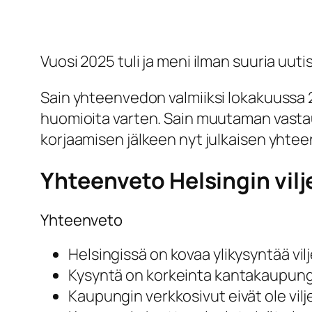
Vuosi 2025 tuli ja meni ilman suuria uuti
Sain yhteenvedon valmiiksi lokakuussa 202
huomioita varten. Sain muutaman vasta
korjaamisen jälkeen nyt julkaisen yhte
Yhteenveto Helsingin vilje
Yhteenveto
Helsingissä on kovaa ylikysyntää vilj
Kysyntä on korkeinta kantakaupungi
Kaupungin verkkosivut eivät ole vilje