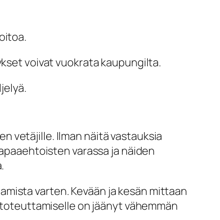
oitoa.
ykset voivat vuokrata kaupungilta.
jelyä.
en vetäjille. Ilman näitä vastauksia
 vapaaehtoisten varassa ja näiden
.
uttamista varten. Kevään ja kesän mittaan
in toteuttamiselle on jäänyt vähemmän