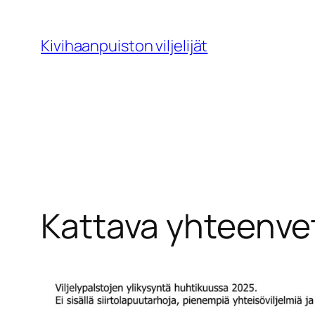
Siirry
sisältöön
Kivihaanpuiston viljelijät
Kattava yhteenvet