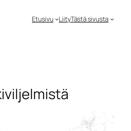
Etusivu
Liity
Tästä sivusta
viljelmistä