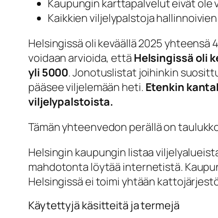
Kaupungin karttapalvelut eivät ole v
Kaikkien viljelypalstoja hallinnoivie
Helsingissä oli keväällä 2025 yhteensä 4
voidaan arvioida, että
Helsingissä oli k
yli 5000
. Jonotuslistat joihinkin suositt
pääsee viljelemään heti.
Etenkin kanta
viljelypalstoista.
Tämän yhteenvedon perällä on taulukko 
Helsingin kaupungin listaa viljelyalueist
mahdotonta löytää internetistä. Kaupungi
Helsingissä ei toimi yhtään kattojärjestö
Käytettyjä käsitteitä ja termejä