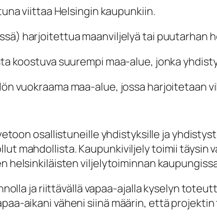
ettuna viittaa Helsingin kaupunkiin.
ssä) harjoitettua maanviljelyä tai puutarhan h
oista koostuva suurempi maa-alue, jonka yhdist
ilön vuokraama maa-alue, jossa harjoitetaan vil
vetoon osallistuneille yhdistyksille ja yhdistyst
lut mahdollista. Kaupunkiviljely toimii täysin
n helsinkiläisten viljelytoiminnan kaupungissa
innolla ja riittävällä vapaa-ajalla kyselyn tote
apaa-aikani väheni siinä määrin, että projekt