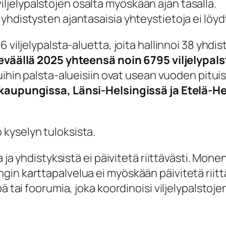
iljelypalstojen osalta myöskään ajan tasalla.
n yhdistysten ajantasaisia yhteystietoja ei löyd
6 viljelypalsta-aluetta, joita hallinnoi 38 yhd
eväällä 2025 yhteensä noin 6795 viljelypalst
uihin palsta-alueisiin ovat usean vuoden pituisi
kaupungissa, Länsi-Helsingissä ja Etelä-H
kyselyn tuloksista.
a ja yhdistyksistä ei päivitetä riittävästi. Mon
n karttapalvelua ei myöskään päivitetä riittäv
ä tai foorumia, joka koordinoisi viljelypalstoje