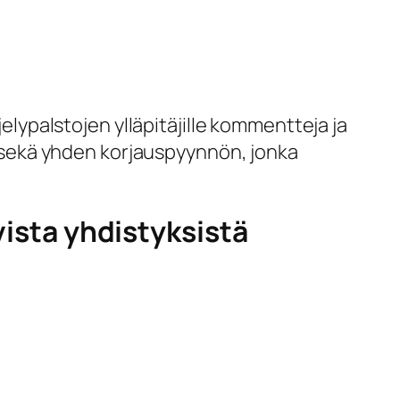
jelypalstojen ylläpitäjille kommentteja ja
sekä yhden korjauspyynnön, jonka
vista yhdistyksistä