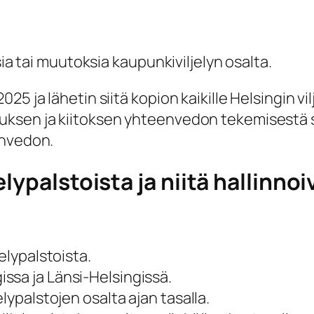
sia tai muutoksia kaupunkiviljelyn osalta.
5 ja lähetin siitä kopion kaikille Helsingin vil
uksen ja kiitoksen yhteenvedon tekemisestä 
envedon.
lypalstoista ja niitä hallinnoi
elypalstoista.
ssa ja Länsi-Helsingissä.
lypalstojen osalta ajan tasalla.