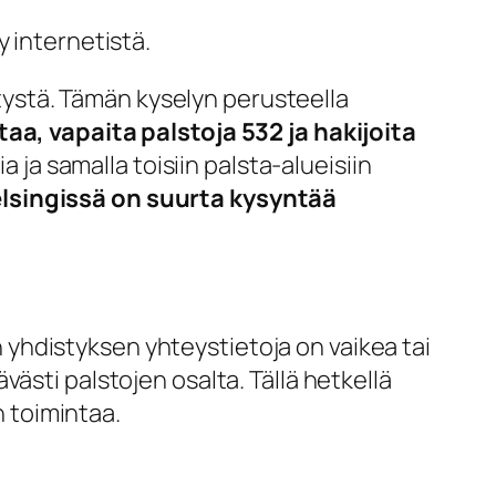
y internetistä.
istystä. Tämän kyselyn perusteella
aa, vapaita palstoja 532 ja hakijoita
a ja samalla toisiin palsta-alueisiin
elsingissä on suurta kysyntää
en yhdistyksen yhteystietoja on vaikea tai
ästi palstojen osalta. Tällä hetkellä
n toimintaa.