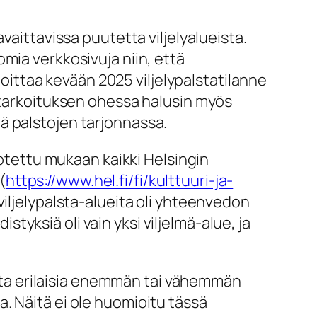
vaittavissa puutetta viljelyalueista.
mia verkkosivuja niin, että
rtoittaa kevään 2025 viljelypalstatilanne
n tarkoituksen ohessa halusin myös
ä palstojen tarjonnassa.
 otettu mukaan kaikki Helsingin
(
https://www.hel.fi/fi/kulttuuri-ja-
 viljelypalsta-alueita oli yhteenvedon
istyksiä oli vain yksi viljelmä-alue, ja
muita erilaisia enemmän tai vähemmän
lla. Näitä ei ole huomioitu tässä