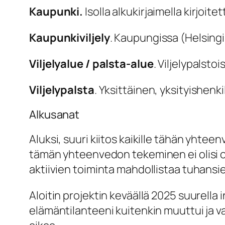
Kaupunki.
Isolla alkukirjaimella kirjoit
Kaupunkiviljely
. Kaupungissa (Helsingi
Viljelyalue /
palsta-alue
. Viljelypalst
Viljelypalsta
. Yksittäinen, yksityishenk
Alkusanat
Aluksi, suuri kiitos kaikille tähän yhteen
tämän yhteenvedon tekeminen ei olisi ol
aktiivien toiminta mahdollistaa tuhansie
Aloitin projektin keväällä 2025 suurella 
elämäntilanteeni kuitenkin muuttui ja v