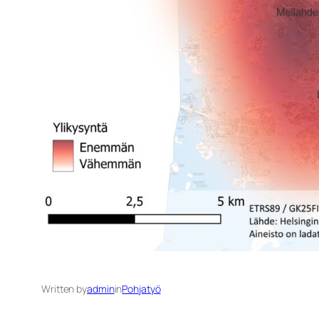
Written by
admin
in
Pohjatyö