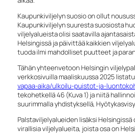
aikaa.
Kaupunkiviljelyn suosio on ollut noususs
Kaupunkiviljelyn suuresta suosiosta huo
viljelyalueista olisi saatavilla ajantasa
Helsingissä ja päivittää kaikkien vilje
tuoda ilmi mahdolliset puutteet ja par
Tähän yhteenvetoon Helsingin viljelypals
verkkosivuilla maaliskuussa 2025 listatut 
vapaa-aika/ulkoilu-puistot-ja-luontoko
tekohetkellä 46 (Kuva 1) ja niitä hallinnoi
suurimmalla yhdistyksellä, Hyötykasvisyhd
Palstaviljelyalueiden lisäksi Helsingiss
virallisia viljelyalueita, joista osa on H