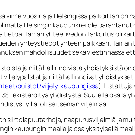
a viime vuosina ja Helsingissä paikoittan on ha
limatta Helsingin kaupunki ei ole parantanut o
ista tietoa. Tämän yhteenvedon tarkoitus oli ka
lyalueiden yhteystiedot yhteen paikkaan. Tämä
annuksen mahdollisuudet sekä viestinnässä ett
toista ja niitä hallinnoivista yhdistyksistä on
viljelypalstat ja niitä hallinnoivat yhdistykset 
hteet/puistot/viljely-kaupungissa
). Listattuja
 38 rekisteröityä yhdistystä. Suurella osalla yhd
istys ry:llä, oli seitsemän viljelmää.
ä on siirtolapuutarhoja, naapurusviljelmiä ja 
elsingin kaupungin maalla ja osa yksityisellä maa