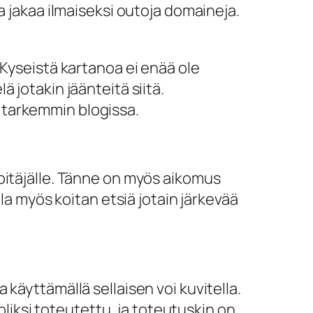
ka jakaa ilmaiseksi outoja domaineja.
. Kyseistä kartanoa ei enää ole
ä jotakin jäänteitä siitä.
ä tarkemmin blogissa.
äpitäjälle. Tänne on myös aikomus
a myös koitan etsiä jotain järkevää
 käyttämällä sellaisen voi kuvitella.
liksi toteutettu, ja toteutuskin on