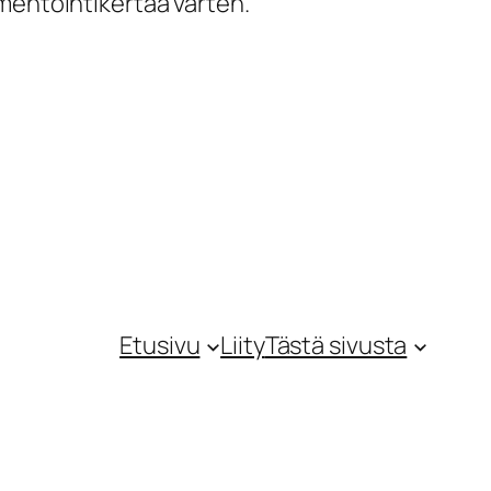
mentointikertaa varten.
Etusivu
Liity
Tästä sivusta