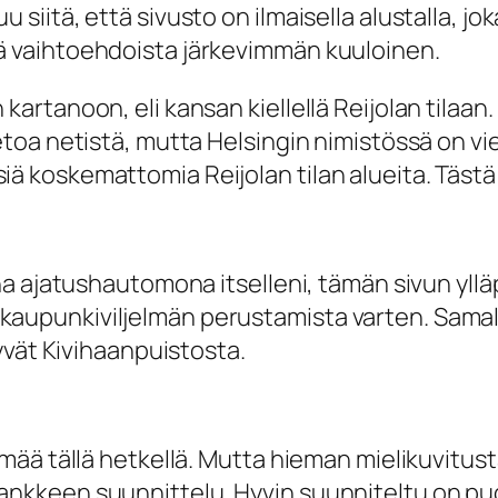
 siitä, että sivusto on ilmaisella alustalla, jo
tä vaihtoehdoista järkevimmän kuuloinen.
kartanoon, eli kansan kiellellä Reijolan tilaan
etoa netistä, mutta Helsingin nimistössä on viel
iä koskemattomia Reijolan tilan alueita. Täst
sena ajatushautomona itselleni, tämän sivun yll
aupunkiviljelmän perustamista varten. Samall
tyvät Kivihaanpuistosta.
lmää tällä hetkellä. Mutta hieman mielikuvitusta
ankkeen suunnittelu. Hyvin suunniteltu on puo