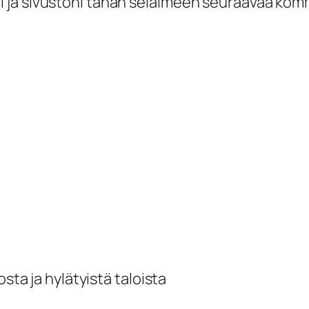
i ja sivustoni tähän selaimeen seuraavaa kom
sta ja hylätyistä taloista