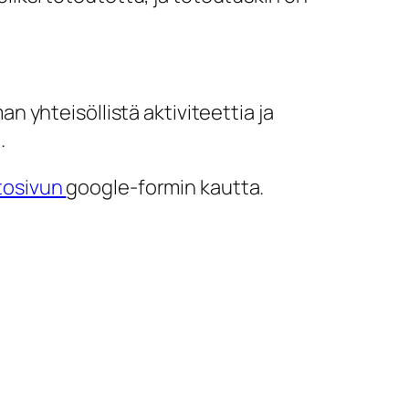
n yhteisöllistä aktiviteettia ja
.
tosivun
google-formin kautta.