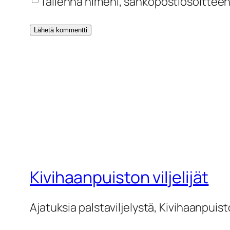
Tallenna nimeni, sähköpostiosoitteen
Kivihaanpuiston viljelijät
Ajatuksia palstaviljelystä, Kivihaanpuisto