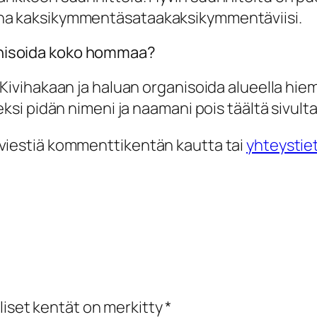
ena kaksikymmentäsataakaksikymmentäviisi.
ganisoida koko hommaa?
Kivihakaan ja haluan organisoida alueella hiema
ksi pidän nimeni ja naamani pois täältä sivulta
an viestiä kommenttikentän kautta tai
yhteystie
liset kentät on merkitty
*